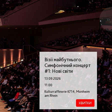
»
Візії майбутнього.
Симфонічний концерт
#1: Нові світи
13.09.2026
11:00
Kulturraffinerie K714, Monheim
am Rhein